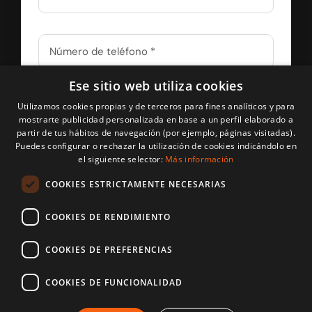
Ese sitio web utiliza cookies
Acepto el
aviso legal
, la
política de privacidad
Utilizamos cookies propias y de terceros para fines analíticos y para
y la
política de cookies
mostrarte publicidad personalizada en base a un perfil elaborado a
partir de tus hábitos de navegación (por ejemplo, páginas visitadas).
Puedes configurar o rechazar la utilización de cookies indicándolo en
el siguiente selector:
Más información
Recibir Llamada
COOKIES ESTRICTAMENTE NECESARIAS
COOKIES DE RENDIMIENTO
COOKIES DE PREFERENCIAS
© Copyright 2025 -
2026 Parquets CruzGal |
Aviso legal
|
COOKIES DE FUNCIONALIDAD
Política de Privacidad
|
Política de cookies
| Diseño de
Imagenia