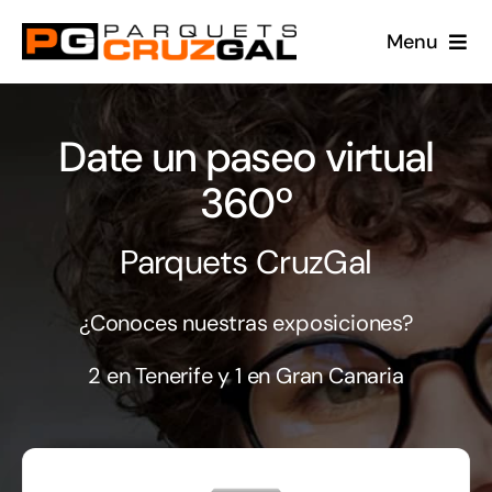
Saltar
Menu
al
contenido
Conócenos
Date un paseo virtual
Productos
360º
Proyectos
Parquets CruzGal
Blog
¿Conoces nuestras exposiciones?
360
2 en Tenerife y 1 en Gran Canaria
Contacto