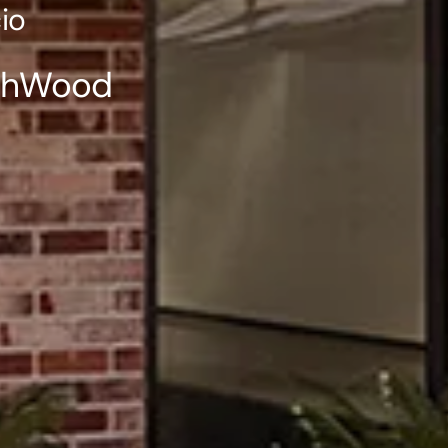
io
echWood