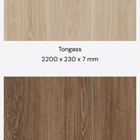
Tongass
2200 x 230 x 7 mm
SPC LIBERTY ROCK4O
Pavimento vinílico 100% hidrófugo
Rígido con backing acústico, sistema click
Clase de uso 0,40 mm. 1220x180x5,2 mm