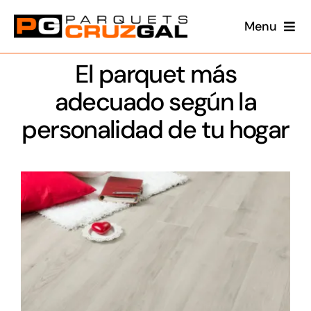
Saltar
Menu
al
contenido
Conócenos
El parquet más
adecuado según la
Productos
personalidad de tu hogar
Proyectos
Blog
360
Contacto