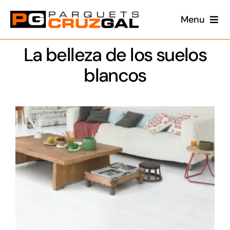
Saltar
Menu
al
contenido
Conócenos
La belleza de los suelos
blancos
Productos
Proyectos
Blog
360
Contacto