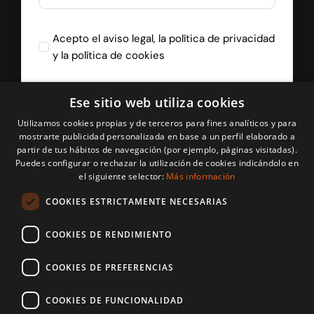
Acepto el
aviso legal
, la
política de privacidad
y la
política de cookies
Ese sitio web utiliza cookies
Recibir Llamada
Utilizamos cookies propias y de terceros para fines analíticos y para
mostrarte publicidad personalizada en base a un perfil elaborado a
partir de tus hábitos de navegación (por ejemplo, páginas visitadas).
Puedes configurar o rechazar la utilización de cookies indicándolo en
el siguiente selector:
Más información
COOKIES ESTRICTAMENTE NECESARIAS
COOKIES DE RENDIMIENTO
COOKIES DE PREFERENCIAS
© Copyright 2025 -
2026 Parquets CruzGal |
Aviso legal
|
COOKIES DE FUNCIONALIDAD
Política de Privacidad
|
Política de cookies
| Diseño de