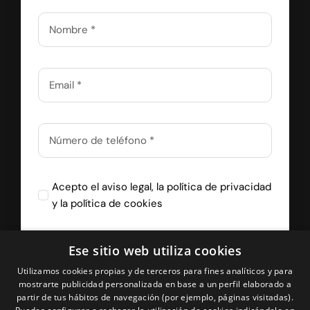
Acepto el
aviso legal
, la
política de privacidad
y la
política de cookies
Ese sitio web utiliza cookies
Recibir Llamada
Utilizamos cookies propias y de terceros para fines analíticos y para
mostrarte publicidad personalizada en base a un perfil elaborado a
partir de tus hábitos de navegación (por ejemplo, páginas visitadas).