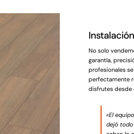
Instalación
No solo vendemo
garantía, precis
profesionales se
perfectamente re
disfrutes desde
«El equip
dejó todo
saben lo 