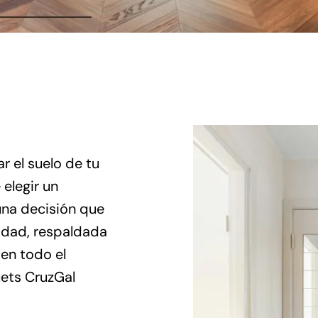
r el suelo de tu
 elegir un
una decisión que
lidad, respaldada
en todo el
uets CruzGal