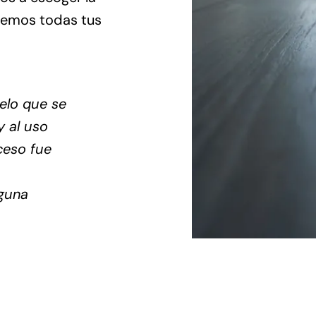
vemos todas tus
elo que se
y al uso
ceso fue
aguna