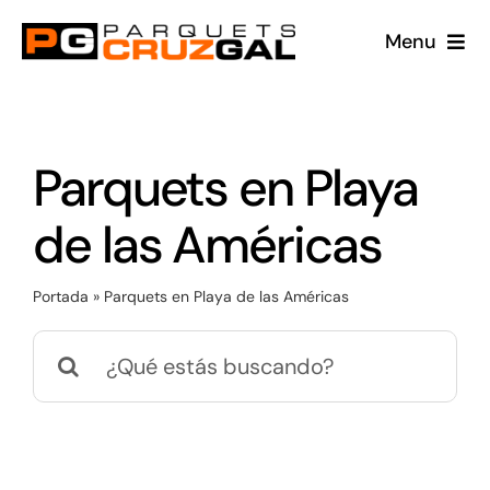
Saltar
Menu
al
contenido
Conócenos
Productos
Parquets en Playa
de las Américas
Proyectos
Portada
»
Parquets en Playa de las Américas
Blog
Buscar:
360
Contacto