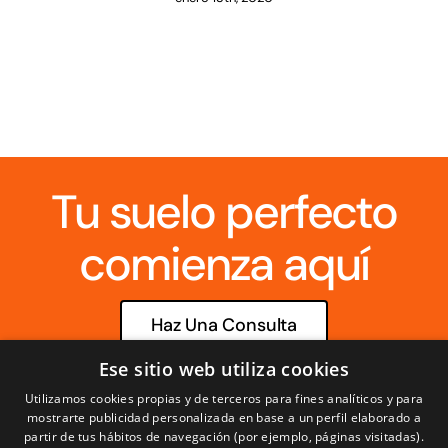
Tu suelo perfecto
comienza aquí
Haz Una Consulta
Ese sitio web utiliza cookies
info@parquetscruzgal.com
Utilizamos cookies propias y de terceros para fines analíticos y para
mostrarte publicidad personalizada en base a un perfil elaborado a
partir de tus hábitos de navegación (por ejemplo, páginas visitadas).