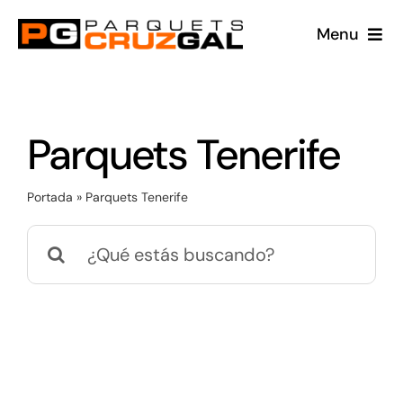
Saltar
Menu
al
contenido
Conócenos
Productos
Parquets Tenerife
Proyectos
Portada
»
Parquets Tenerife
Buscar:
Blog
360
Contacto