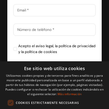
Acepto el
aviso legal
, la
política de privacidad
y la
política de cookies
Ese sitio web utiliza cookies
Recibir Llamada
Utilizamos cookies propias y de terceros para fines analíticos y para
mostrarte publicidad personalizada en base a un perfil elaborado a
partir de tus hábitos de navegación (por ejemplo, páginas visitadas).
Puedes configurar o rechazar la utilización de cookies indicándolo en
el siguiente selector:
Más información
COOKIES ESTRICTAMENTE NECESARIAS